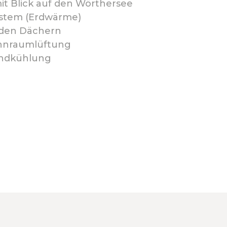
t Blick auf den Wörthersee
stem (Erdwärme)
 den Dächern
ohnraumlüftung
ndkühlung