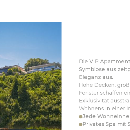
Die VIP Apartment
Symbiose aus zeit
Eleganz aus.
Hohe Decken, groß
Fenster schaffen ei
Exklusivität ausstra
Wohnens in einer I
Jede Wohneinheit
Privates Spa mit