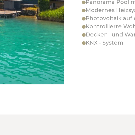
Panorama Pool mi
Modernes Heizsy
Photovoltaik auf
Kontrollierte W
Decken- und Wa
KNX - System