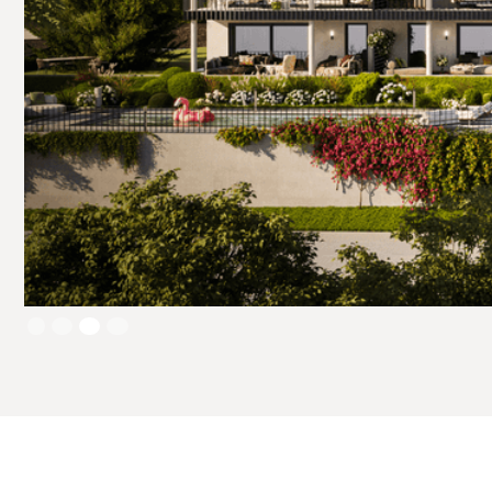
Slide 4 of 4.
1
2
3
4